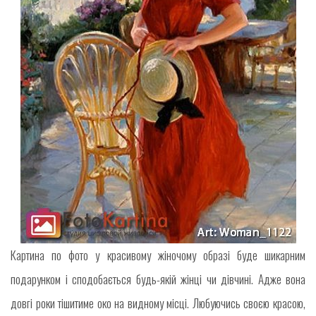
Картина по фото у красивому жіночому образі буде шикарним
подарунком і сподобається будь-якій жінці чи дівчині. Адже вона
довгі роки тішитиме око на видному місці. Любуючись своєю красою,