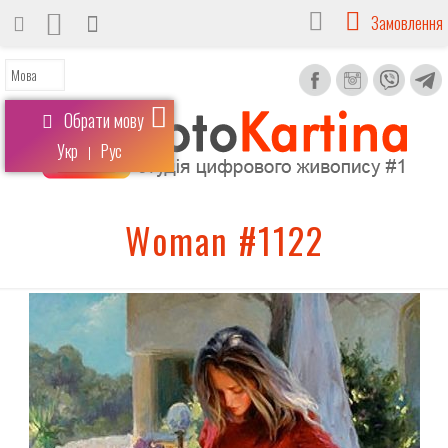
Замовлення
Обрати мову
Укр
Рус
|
Woman #1122