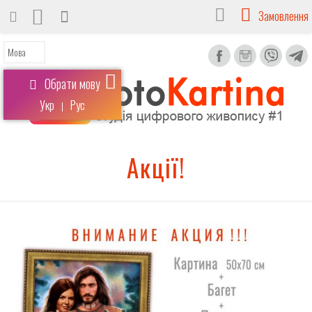
Замовлення
Обрати мову
Укр
Рус
|
Акції!