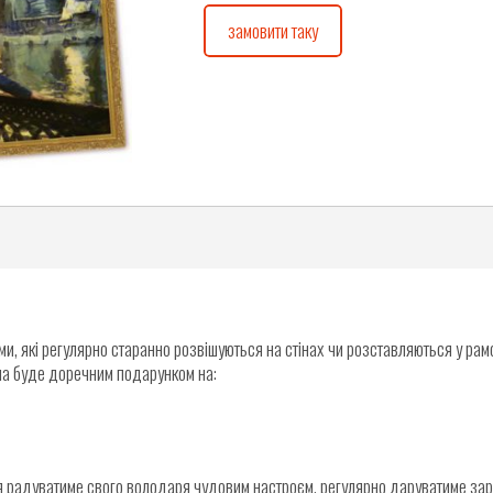
замовити таку
и, які регулярно старанно розвішуються на стінах чи розставляються у рамо
на буде доречним подарунком на:
ня радуватиме свого володаря чудовим настроєм, регулярно даруватиме зар