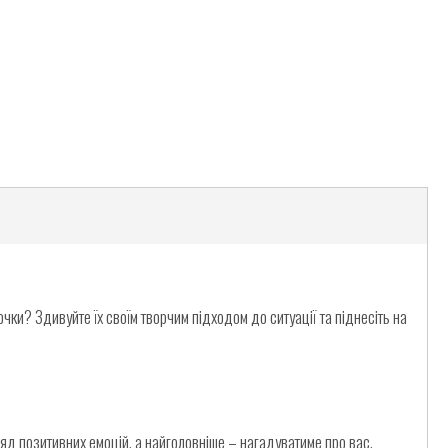
чки? Здивуйте їх своїм творчим підходом до ситуації та піднесіть на
яд позитивних емоцій, а найголовніше – нагадуватиме про вас.