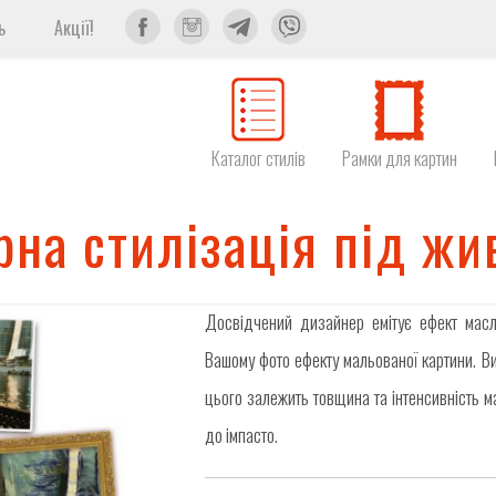
ь
Акції!
Каталог стилів
Рамки для картин
рна стилізація під жи
Досвідчений дизайнер емітує ефект масл
Вашому фото ефекту мальованої картини. Ви 
цього залежить товщина та інтенсивність м
до імпасто.