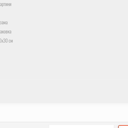
картини
рама
аковка
20х30 см