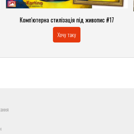
Комп'ютерна стилізація під живопис #17
Хочу таку
нання
н