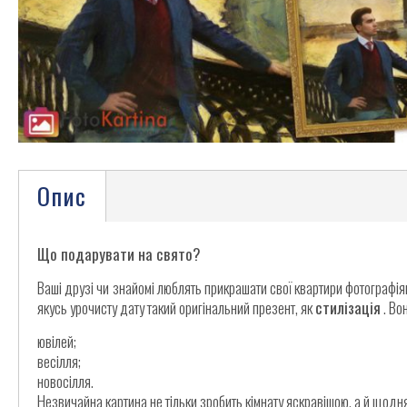
Опис
Що подарувати на свято?
Ваші друзі чи знайомі люблять прикрашати свої квартири фотографіям
якусь урочисту дату такий оригінальний презент, як
стилізація
. Во
ювілей;
весілля;
новосілля.
Незвичайна картина не тільки зробить кімнату яскравішою, а й щод