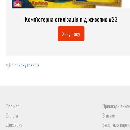
Комп'ютерна стилізація під живопис #23
Хочу таку
< До списку товарів
Про нас
Приклади вико
Оплата
Відгуки
Доставка
Багет для карти