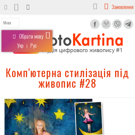
Замовлення
Обрати мову
Укр
Рус
|
Комп'ютерна стилізація під
живопис #28