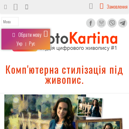
Замовлення
Обрати мову
Укр
Рус
|
Комп'ютерна стилізація під
живопис.