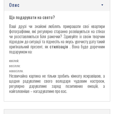
Опис
Що подарувати на свято?
Ваші друзі чи знайомі люблять прикрашати свої квартири
фотографіями, які регулярно старанно розвішуються на стінах
чи розставляються біля рамочки? Здивуйте їх своїм творчим
підходом до ситуації та піднесіть на якусь урочисту дату такий
оригінальний презент, як
стилізація
. Вона буде доречним
подарунком на:
ювілей;
весілля;
новосілля.
Незвичайна картина не тільки зробить кімнату яскравішою, а
щодня радуватиме свого володаря чудовим настроєм,
регулярно даруватиме заряд позитивних емоцій, а
найголовніше – нагадуватиме про вас.