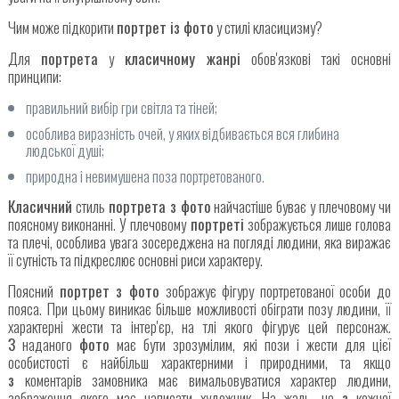
Чим може підкорити
портрет із фото
у стилі класицизму?
Для
портрета
у
класичному жанрі
обов'язкові такі основні
принципи:
правильний вибір гри світла та тіней;
особлива виразність очей, у яких відбивається вся глибина
людської душі;
природна і невимушена поза портретованого.
Класичний
стиль
портрета з фото
найчастіше буває у плечовому чи
поясному виконанні. У плечовому
портреті
зображується лише голова
та плечі, особлива увага зосереджена на погляді людини, яка виражає
її сутність та підкреслює основні риси характеру.
Поясний
портрет з фото
зображує фігуру портретованої особи до
пояса. При цьому виникає більше можливості обіграти позу людини, її
характерні жести та інтер'єр, на тлі якого фігурує цей персонаж.
З
наданого
фото
має бути зрозумілим, які пози і жести для цієї
особистості є найбільш характерними і природними, та якщо
з
коментарів замовника має вимальовуватися характер людини,
зображення якого має написати художник. На жаль, не
з
кожної