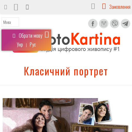
Замовлення
Обрати мову
Укр
Рус
|
Класичний портрет