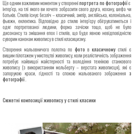
Ще одним важливим моментом у створенні
портрета
по фотографії
є ​​
інтер'єр, на тлі якого ви хочете зобразити свого друга, кохану, шефа чи
батьків. Стилів існує безліч – класичний, ампір, англійська, колоніальна,
фьюжн, еклектика. Відповідно до стилю інтер'єру обігруватиметься і
одяг портретованої людини, форма зачіски тощо, щоб не було
дисонансу та змішання епох і стилів, що буде явною невідповідністю
суворим канонам живопису в стилі класицизму.
Створення мальовничого полотна по
фото
в
класичному
стилі є
вищим пілотажем у мистецтві живопису, коли реалістичність зображення
потребує найвищої майстерності та володіння технікою станкового
живопису (з використанням мольберту – верстата живописця), які є
запорукою краси, гідності та спокою мальованого зображення
з
фотографії
.
Сюжетні композиції живопису у стилі класики