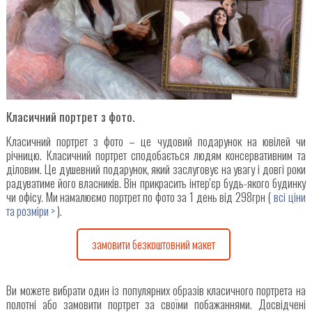
Класичний портрет з фото.
Класичний портрет з фото – це чудовий подарунок на ювілей чи
річницю. Класичний портрет сподобається людям консервативним та
діловим. Це душевний подарунок, який заслуговує на увагу і довгі роки
радуватиме його власників. Він прикрасить інтер'єр будь-якого будинку
чи офісу. Ми намалюємо портрет по фото за 1 день від 298грн (
всі ціни
та розміри >
).
замовити безкоштовний макет
Ви можете вибрати один із популярних образів класичного портрета на
полотні або замовити портрет за своїми побажаннями. Досвідчені