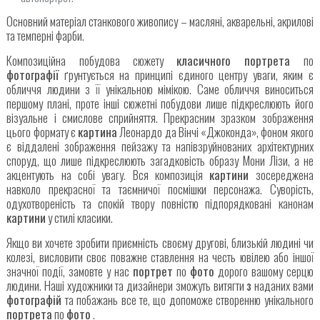
Основний матеріал станкового живопису – масляні, акварельні, акрилові
та темперні фарби.
Композиційна побудова сюжету
класичного портрета
по
фотографії
ґрунтується на принципі єдиного центру уваги, яким є
обличчя людини з її унікальною мімікою. Саме обличчя виноситься
першому плані, проте інші сюжетні побудови лише підкреслюють його
візуальне і смислове сприйняття. Прекрасним зразком зображення
цього формату є
картина
Леонардо да Вінчі «Джоконда», фоном якого
є віддалені зображення пейзажу та напівзруйнованих архітектурних
споруд, що лише підкреслюють загадковість образу Мони Лізи, а не
акцентують на собі увагу. Вся композиція
картини
зосереджена
навколо прекрасної та таємничої посмішки персонажа. Суворість,
одухотвореність та спокій твору повністю підпорядковані канонам
картини
у стилі класики.
Якщо ви хочете зробити приємність своєму другові, близькій людині чи
колезі, висловити своє поважне ставлення на честь ювілею або іншої
значної події, замовте у нас
портрет
по
фото
дорого вашому серцю
людини. Наші художники та дизайнери зможуть витягти
з
наданих вами
фотографій
та побажань все те, що допоможе створенню унікального
портрета
по
фото
.