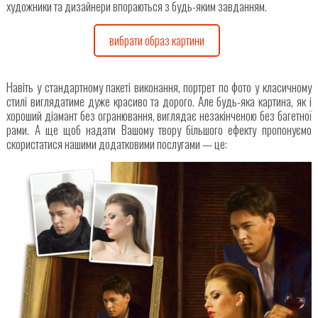
художники та дизайнери впораються з будь-яким завданням.
вибрати образ картини
Навіть у стандартному пакеті виконання, портрет по фото у класичному
стилі виглядатиме дуже красиво та дорого. Але будь-яка картина, як і
хороший діамант без огранювання, виглядає незакінченою без багетної
рами. А ще щоб надати Вашому твору більшого ефекту пропонуємо
скористатися нашими додатковими послугами — це: