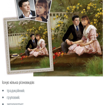
Існує кілька різновидів:
традиційний;
груповий;
автопортрет.