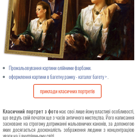
Промальовування картини олійними фарбами.
оформлення картини в багетну рамку - каталог багету >
.
приклади класичних портретів
Класичний портрет з фото
має свої лише йому властиві особливості,
що ведуть свій початок ще з часів античного мистецтва. Його написання
засноване на строгому дотриманні мальовничих канонів, за допомогою
яких досягається досконалість зображення людини з концентрацією
уваги на її внутрішньому світі.